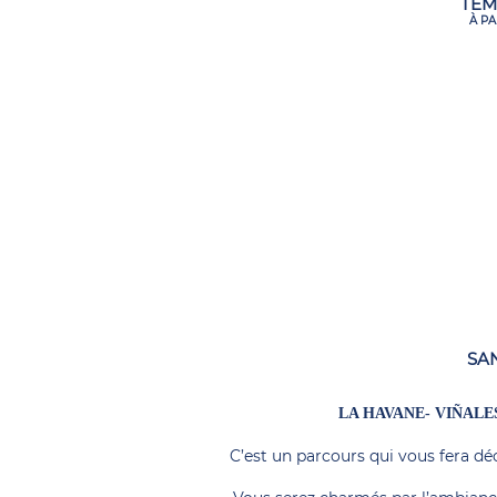
TEM
À PA
SA
LA HAVANE- VIÑALES
C’est un parcours qui vous fera déc