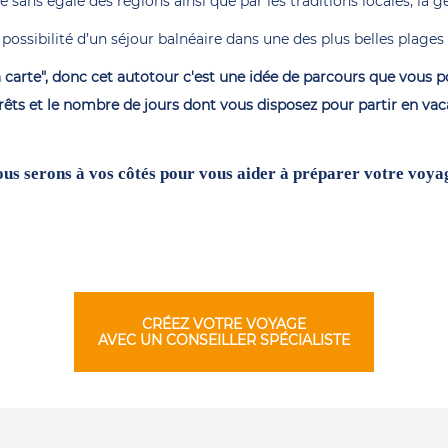
ans égale des régions ainsi que par les traditions locales, la gen
la possibilité d’un séjour balnéaire dans une des plus belles plag
a carte", donc cet autotour c'est une idée de parcours que vous 
érêts et le nombre de jours dont vous disposez pour partir en vac
us serons à vos côtés pour vous aider à préparer votre voya
CRÉEZ VOTRE VOYAGE
AVEC UN CONSEILLER SPÉCIALISTE