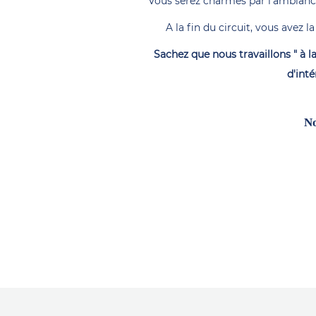
Vous serez charmés par l’ambiance s
A la fin du circuit, vous avez 
Sachez que nous travaillons " à l
d'int
No