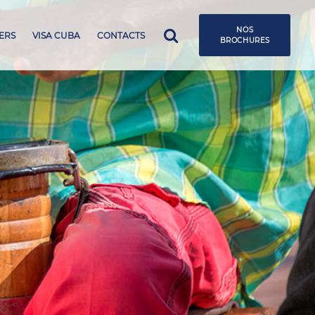
NOS
ERS
VISA CUBA
CONTACTS
BROCHURES
BROCHURE GROUPES 25-26
BROCHURE GENERALE 25-26