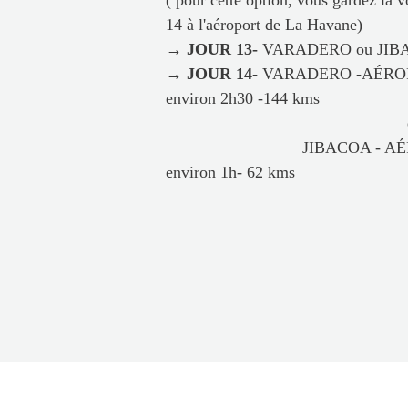
( pour cette option, vous gardez la v
14 à l'aéroport de La Havane)
→ JOUR 13-
VARADERO ou JIB
→ JOUR 14
- VARADERO -AÉRO
environ 2h30 -144 kms
JIBACOA - AÉROPORT
environ 1h- 62 kms