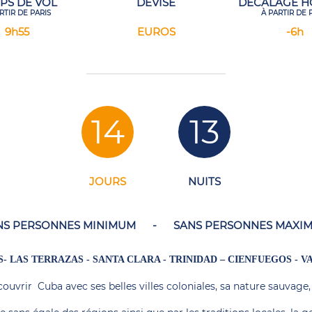
PS DE VOL
DEVISE
DÉCALAGE H
RTIR DE PARIS
À PARTIR DE 
9h55
EUROS
-6h
14
13
JOURS
NUITS
NS PERSONNES MINIMUM
-
SANS PERSONNES MAXI
- LAS TERRAZAS - SANTA CLARA - TRINIDAD – CIENFUEGOS - 
ouvrir Cuba avec ses belles villes coloniales, sa nature sauvage