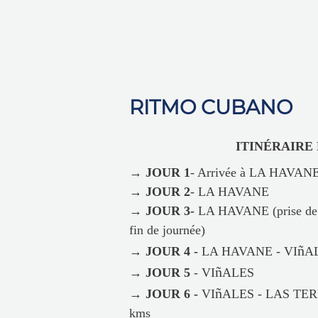
RITMO CUBANO
ITINÉRAIRE PRO
→ JOUR 1
- Arrivée à LA HAVAN
→ JOUR 2
- LA HAVANE
→ JOUR 3-
LA HAVANE (prise de vo
fin de journée)
ñ
→ JOUR 4 -
LA HAVANE - VI
AL
ñ
→ JOUR 5
- VI
ALES
ñ
→ JOUR 6 -
VI
ALES - LAS TERR
kms