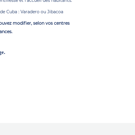
tillesse et l’accueil des habitants.
es de Cuba : Varadero ou Jibacoa
pouvez modifier, selon vos centres
ances.
ge.