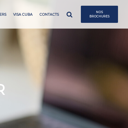
NOS
ERS
VISA CUBA
CONTACTS
BROCHURES
BROCHURE GROUPES 25-26
BROCHURE GENERALE 25-26
R