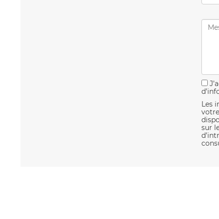
J’a
d’inf
Les i
votr
dispo
sur 
d’int
cons