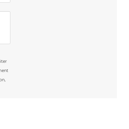
iter
ement
on,