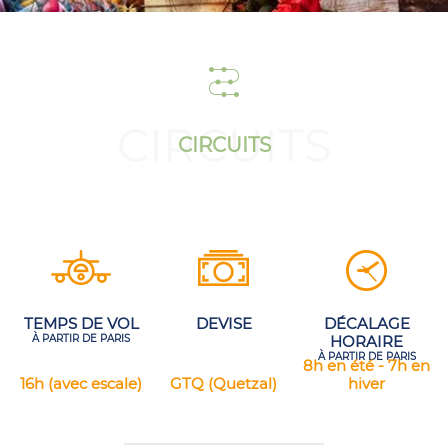
CIRCUITS
CIRCUITS
TEMPS DE VOL
DEVISE
DÉCALAGE
À PARTIR DE PARIS
HORAIRE
À PARTIR DE PARIS
8h en été - 7h en
16h (avec escale)
GTQ (Quetzal)
hiver