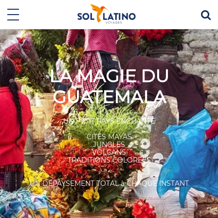
LA MAGIE DU
GUATEMALA
UN PETIT PAYS ENCHANTÉ
CITÉS MAYAS
JUNGLES
VOLCANS
TRADITIONS COLORÉES
UN DÉPAYSEMENT TOTAL à CHAQUE INSTANT